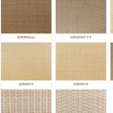
GZR/009/yyç
GZR/009/3*3*3
GZR/007/3
GZR/007/5