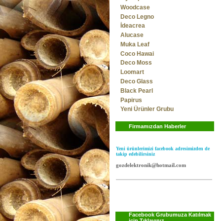
Woodcase
Deco Legno
İdeacrea
Alucase
Muka Leaf
Coco Hawai
Deco Moss
Loomart
Deco Glass
Black Pearl
Papirus
Yeni model policarbon panellerimiz
stoklardadır...
Yeni Ürünler Grubu
Firmamızdan Haberler
Yeni ürünlerimizi facebook adresimizden de
takip edebilirsiniz
gozdelektronik@hotmail.com
Facebook Grubumuza Katılmak
için Tıklayınız..