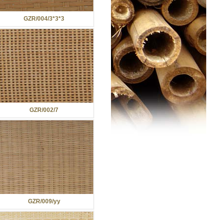
GZR/004/3*3*3
GZR/002/7
GZR/009/yy