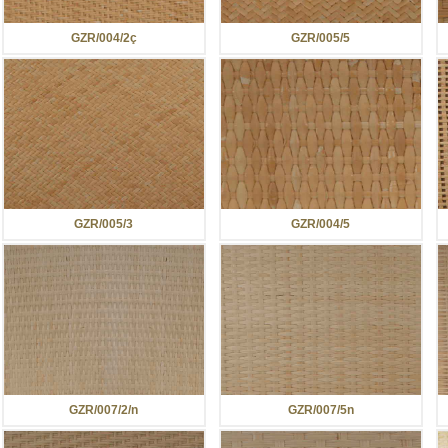
GZR/004/2ç
GZR/005/5
GZR/005/3
GZR/004/5
GZR/007/2/n
GZR/007/5n