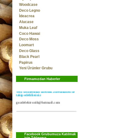
Woodcase
Deco Legno
İdeacrea
Alucase
Muka Leaf
Coco Hawai
Deco Moss
Loomart
Deco Glass
Black Pearl
Papirus
Yeni Ürünler Grubu
Yeni model policarbon panellerimiz
stoklardadır...
Firmamızdan Haberler
Yeni ürünlerimizi facebook adresimizden de
takip edebilirsiniz
gozdelektronik@hotmail.com
Facebook Grubumuza Katılmak
için Tıklayınız..