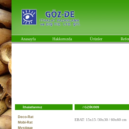
Anasayfa
Hakkımızda
Ürünler
Refe
İthalatlarımız
/
GZ/İK/009
Deco-Rat
EBAT: 15x15 /30x30 / 60x60 cm
Mobi-Rat
Mystique