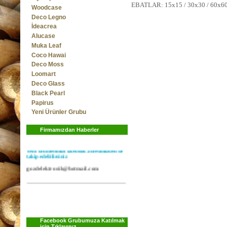
EBATLAR: 15x15 / 30x30 / 60x6
Woodcase
Deco Legno
İdeacrea
Alucase
Muka Leaf
Coco Hawai
Deco Moss
Loomart
Deco Glass
Black Pearl
Papirus
Yeni Ürünler Grubu
Yeni model policarbon panellerimiz
stoklardadır...
Firmamızdan Haberler
Yeni ürünlerimizi facebook adresimizden de
takip edebilirsiniz
gozdelektronik@hotmail.com
Facebook Grubumuza Katılmak
için Tıklayınız..