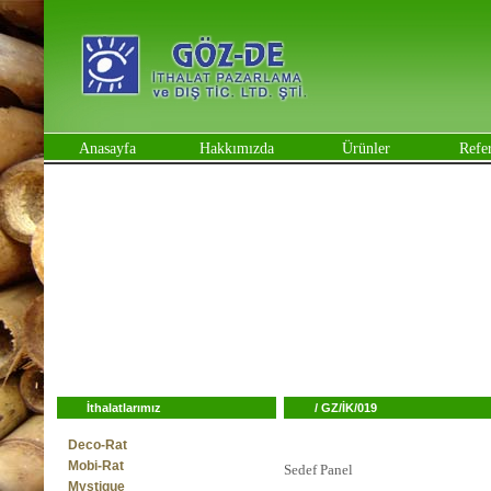
Anasayfa
Hakkımızda
Ürünler
Refe
İthalatlarımız
/
GZ/İK/019
Deco-Rat
Mobi-Rat
Sedef Panel
Mystique