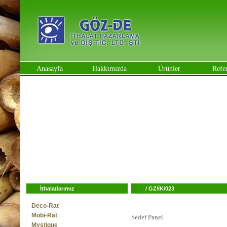
Anasayfa
Hakkımızda
Ürünler
Refe
İthalatlarımız
/
GZ/İK/023
Deco-Rat
Mobi-Rat
Sedef Panel
Mystique