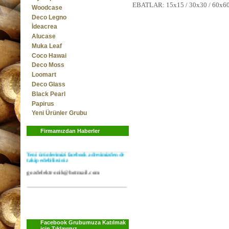
EBATLAR: 15x15 / 30x30 / 60x6
Woodcase
Deco Legno
İdeacrea
Alucase
Muka Leaf
Coco Hawai
Deco Moss
Loomart
Deco Glass
Black Pearl
Papirus
Yeni Ürünler Grubu
Yeni model policarbon panellerimiz
stoklardadır...
Firmamızdan Haberler
Yeni ürünlerimizi facebook adresimizden de
takip edebilirsiniz
gozdelektronik@hotmail.com
Facebook Grubumuza Katılmak
için Tıklayınız..